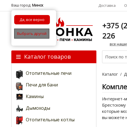
Ваш город:
Минск
Доставка
О
Да, все верно
+375 (2
226
Выбрать другой
все наши
Каталог товаров
Отопительные печи
Каталог
/
Д
Печи для бани
Компле
Камины
Интернет-м
Брестскому 
Дымоходы
которые мо
вы можете 
Отопительные котлы