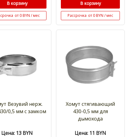
В корзину
В корзину
ссрочка
от 0 BYN / мес
Рассрочка
от 0 BYN / мес
ут Везувий нерж.
Хомут стягивающий
 430/0,5 мм с замком
430-0,5 мм для
дымохода
Цена: 13
BYN
Цена: 11
BYN