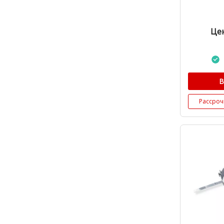
Цен
В
Рассроч