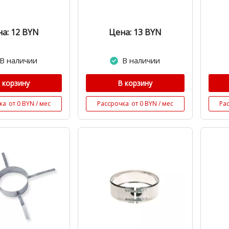
а: 12
BYN
Цена: 13
BYN
В наличии
В наличии
 корзину
В корзину
ка
от 0 BYN / мес
Рассрочка
от 0 BYN / мес
Ра