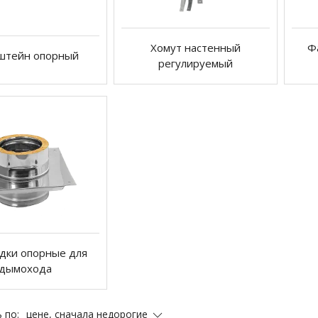
Хомут настенный
Ф
штейн опорный
регулируемый
дки опорные для
дымохода
цене, сначала недорогие
 по: