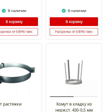
В наличии
В наличии
В корзину
В корзину
ссрочка
от 0 BYN / мес
Рассрочка
от 0 BYN / мес
т растяжки
Хомут в кладку из
нерж.ст. 430-0,5 мм