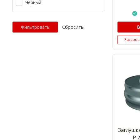
Черный
Cбросить
В
Рассроч
Заглушк
Р 