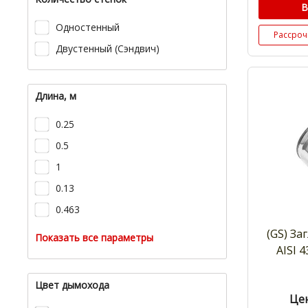
В
Одностенный
Рассроч
Двустенный (Сэндвич)
Длина, м
0.25
0.5
1
0.13
0.463
(GS) За
Показать все параметры
AISI 4
Цвет дымохода
Цен