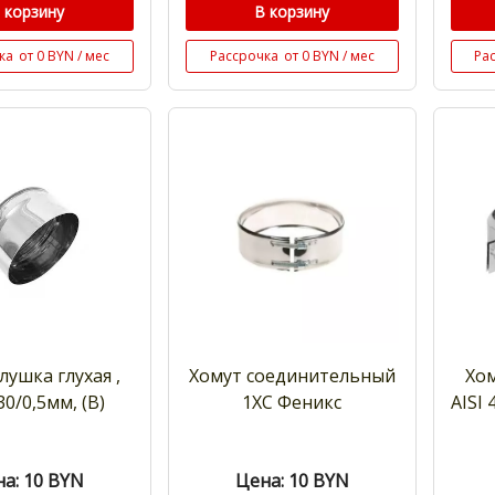
 корзину
В корзину
ка
от 0 BYN / мес
Рассрочка
от 0 BYN / мес
Ра
глушка глухая ,
Хомут соединительный
Хом
30/0,5мм, (В)
1ХС Феникс
AISI
а: 10
BYN
Цена: 10
BYN