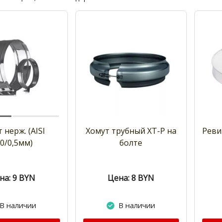
 нерж. (AISI
Хомут трубный ХТ-Р на
Реви
0/0,5мм)
болте
на: 9
BYN
Цена: 8
BYN
В наличии
В наличии