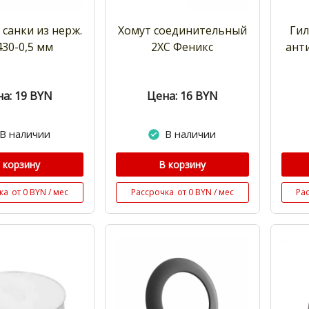
 санки из нерж.
Хомут соединительный
Ги
 430-0,5 мм
2ХС Феникс
ант
а: 19
BYN
Цена: 16
BYN
В наличии
В наличии
 корзину
В корзину
ка
от 0 BYN / мес
Рассрочка
от 0 BYN / мес
Ра