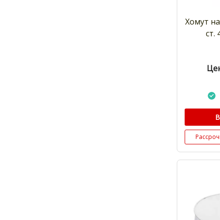
Хомут на
ст.
Цен
В
Рассроч