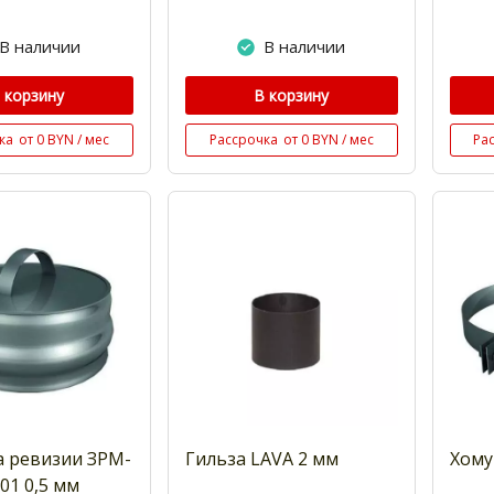
В наличии
В наличии
 корзину
В корзину
ка
от 0 BYN / мес
Рассрочка
от 0 BYN / мес
Ра
а ревизии ЗРМ-
Гильза LAVA 2 мм
Хому
201 0,5 мм