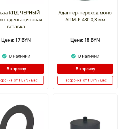
льза КПД ЧЕРНЫЙ
Адаптер-переход моно
иконденсационная
АПМ-Р 430 0,8 мм
вставка
Цена: 17
BYN
Цена: 18
BYN
В наличии
В наличии
В корзину
В корзину
ссрочка
от 1 BYN / мес
Рассрочка
от 1 BYN / мес