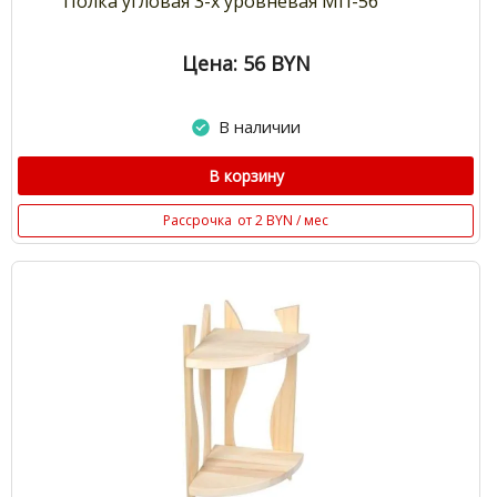
Полка угловая 3-х уровневая МП-56
Цена: 56
BYN
В наличии
В корзину
Рассрочка
от 2 BYN / мес