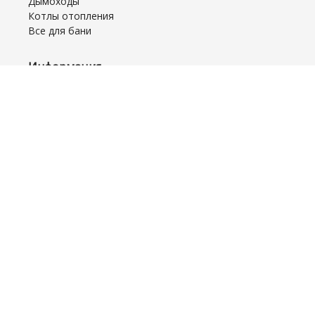
Дымоходы
Котлы отопления
Все для бани
Информация
Доставка
Оплата
Рассрочка
Возврат/Обмен
Монтаж и Сервис
Акционные товары
Часто задаваемые вопросы
Договор оферты
Обратная связь
Отзывы
Главная
Блог
Контакты
Amazonka.by