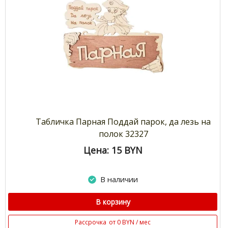
Табличка Парная Поддай парок, да лезь на
полок 32327
Цена: 15
BYN
В наличии
В корзину
Рассрочка
от 0 BYN / мес