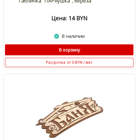
Табличка "ПАРнушка", берёза
Цена: 14
BYN
В наличии
В корзину
Рассрочка
от 0 BYN / мес