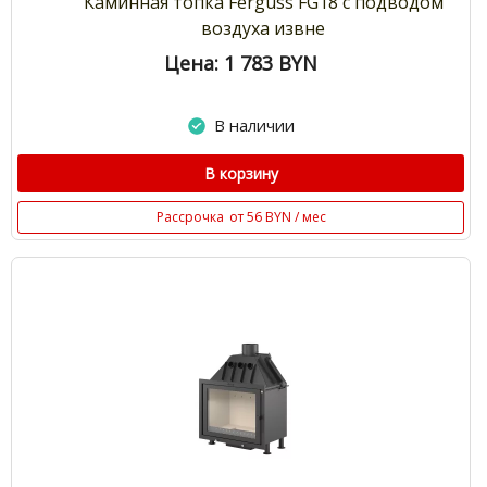
Каминная топка Ferguss FG18 с подводом
воздуха извне
Цена: 1 783
BYN
В наличии
В корзину
Рассрочка
от 56 BYN / мес