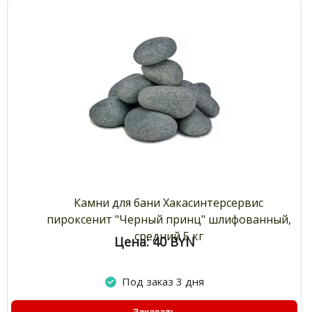
Камни для бани Хакасинтерсервис
пироксенит "Черный принц" шлифованный,
средний 5 кг
Цена: 40
BYN
Под заказ 3 дня