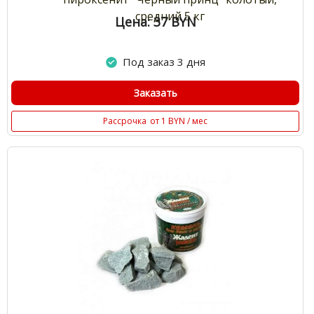
средний 5 кг
Цена: 37
BYN
Под заказ 3 дня
Заказать
Рассрочка
от 1 BYN / мес