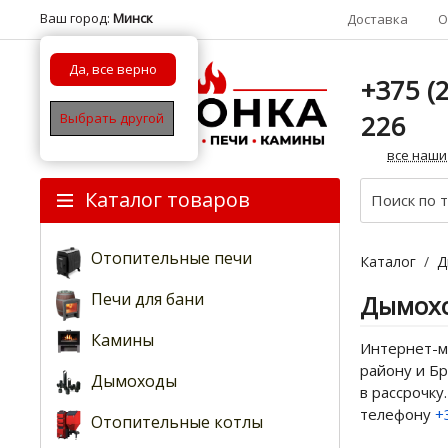
Ваш город:
Минск
Доставка
О
Да, все верно
+375 (2
226
Выбрать другой
все наши
Каталог товаров
Отопительные печи
Каталог
/
Д
Печи для бани
Дымохо
Камины
Интернет-ма
району и Бр
Дымоходы
в рассрочку
телефону
+
Отопительные котлы