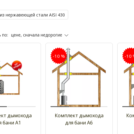
из нержавеющей стали AISI 430
цене, сначала недорогие
 по:
-10 %
-10
ект дымохода
Комплект дымохода
Ко
я бани А1
для бани А6