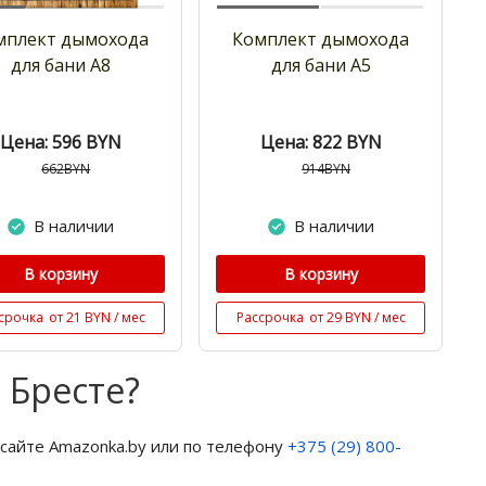
мплект дымохода
Комплект дымохода
для бани А8
для бани А5
Цена: 596
BYN
Цена: 822
BYN
662BYN
914BYN
В наличии
В наличии
В корзину
В корзину
срочка
от 21 BYN / мес
Рассрочка
от 29 BYN / мес
 Бресте?
сайте Amazonka.by или по телефону
+375 (29) 800-