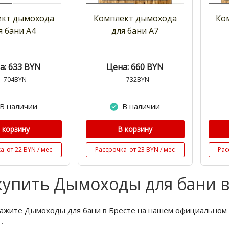
ект дымохода
Комплект дымохода
Ко
я бани А4
для бани А7
а: 633
BYN
Цена: 660
BYN
704BYN
732BYN
В наличии
В наличии
 корзину
В корзину
ка
от 22 BYN / мес
Рассрочка
от 23 BYN / мес
Рас
купить Дымоходы для бани в
кажите Дымоходы для бани в Бресте на нашем официальном 
6
.