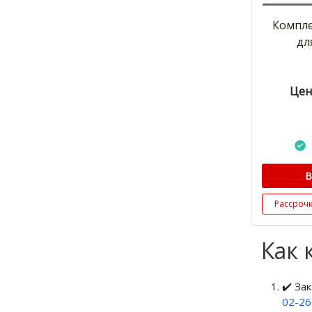
Компл
дл
Цен
В
Рассроч
Как 
✔️ За
02-2