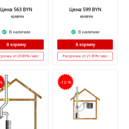
Цена: 563
BYN
Цена: 599
BYN
626BYN
659BYN
В наличии
В наличии
В корзину
В корзину
срочка
от 20 BYN / мес
Рассрочка
от 21 BYN / мес
 %
-10 %