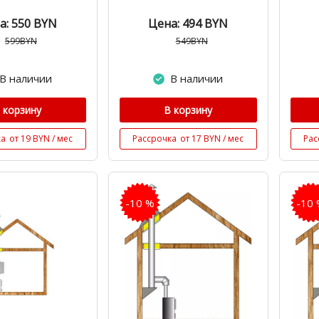
а: 550
BYN
Цена: 494
BYN
599BYN
549BYN
В наличии
В наличии
 корзину
В корзину
ка
от 19 BYN / мес
Рассрочка
от 17 BYN / мес
Рас
-10 %
-10