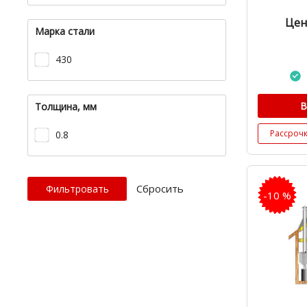
Цен
Марка стали
430
В
Толщина, мм
Рассроч
0.8
Cбросить
-10 %