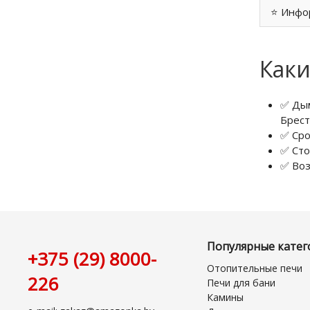
⭐ Инфо
Каки
✅ Дым
Брест
✅ Сро
✅ Сто
✅ Воз
Популярные катег
+375 (29) 8000-
Отопительные печи
226
Печи для бани
Камины