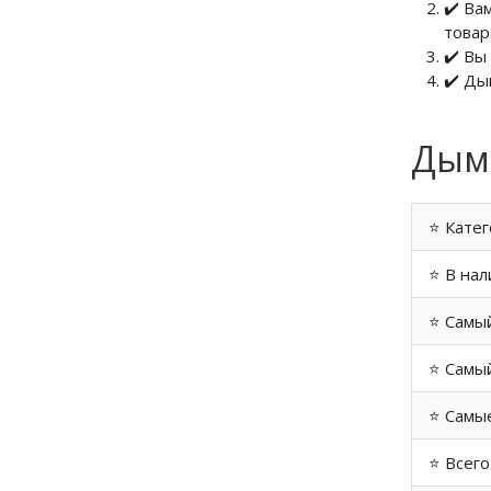
✔️ Ва
товар
✔️ Вы
✔️ Ды
Дымо
⭐ Катег
⭐ В нал
⭐ Самы
⭐ Самый
⭐ Самые
⭐ Всего