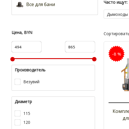
Часто ищут:
Все для бани
Дымоходы 
Цена, BYN
Сортировать
-8 %
Производитель
Везувий
Диаметр
Компл
115
дл
120