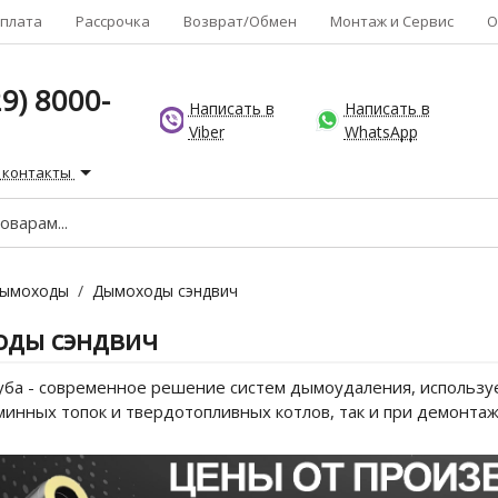
плата
Рассрочка
Возврат/Обмен
Монтаж и Сервис
О
9) 8000-
Написать в
Написать в
Viber
WhatsApp
 контакты
ымоходы
/
Дымоходы сэндвич
ды сэндвич
уба - современное решение систем дымоудаления, используе
аминных топок и твердотопливных котлов, так и при демонт