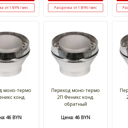
ка
от 1 BYN / мес
Рассрочка
от 1 BYN / мес
Ра
д моно-термо
Переход моно-термо
Пер
еникс конд.
2П Феникс конд.
обратный
а: 46
BYN
Цена: 46
BYN