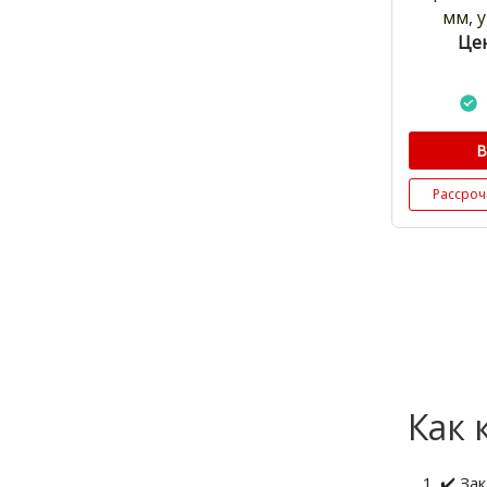
мм, у
Цен
В
Рассроч
Как 
✔️ За