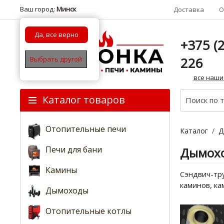
Ваш город:
Минск
Доставка
О
Да, все верно
+375 (2
226
Выбрать другой
все наши
Каталог товаров
Отопительные печи
Каталог
/
Д
Печи для бани
Дымохо
Камины
Сэндвич-тр
каминов, к
Дымоходы
Отопительные котлы