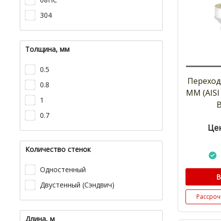
304
Толщина, мм
0.5
Переход
0.8
ММ (AISI
1
0.7
Цен
Количество стенок
Одностенный
В
Двустенный (Сэндвич)
Рассроч
Длина, м