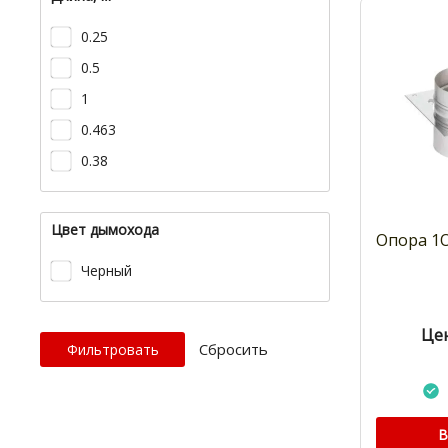
0.25
0.5
1
0.463
0.38
Цвет дымохода
Опора 1
Черный
Цен
Cбросить
В