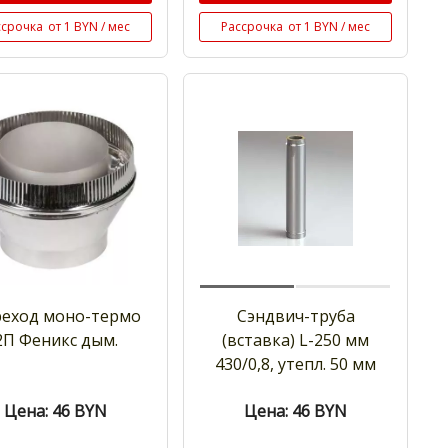
ссрочка
от 1 BYN / мес
Рассрочка
от 1 BYN / мес
еход моно-термо
Сэндвич-труба
2П Феникс дым.
(вставка) L-250 мм
430/0,8, утепл. 50 мм
Цена: 46
BYN
Цена: 46
BYN