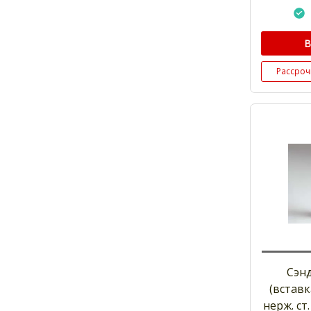
В
Рассроч
Сэн
(вставк
нерж. ст.