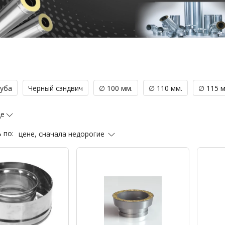
руба
Черный сэндвич
∅ 100 мм.
∅ 110 мм.
∅ 115 м
ще
цене, сначала недорогие
 по: