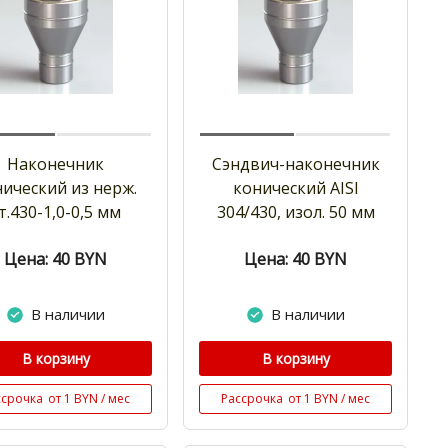
Наконечник
Сэндвич-наконечник
нический из нерж.
конический AISI
т.430-1,0-0,5 мм
304/430, изол. 50 мм
Цена: 40
BYN
Цена: 40
BYN
В наличии
В наличии
В корзину
В корзину
ссрочка
от 1 BYN / мес
Рассрочка
от 1 BYN / мес