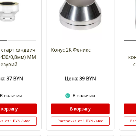
 старт сэндвич
Конус 2К Феникс
 430/0,8мм) ММ
ко
Везувий
с
а: 37
BYN
Цена: 39
BYN
В наличии
В наличии
 корзину
В корзину
ка
от 1 BYN / мес
Рассрочка
от 1 BYN / мес
Ра