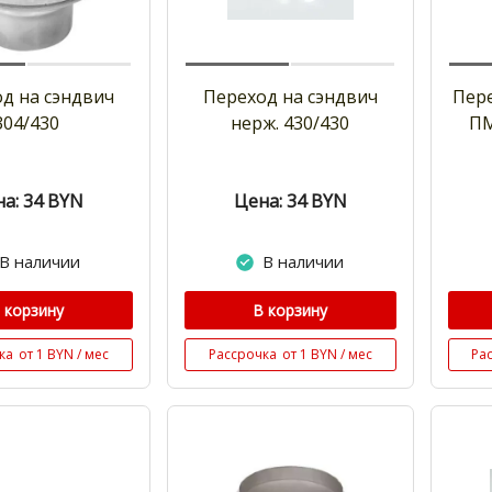
д на сэндвич
Переход на сэндвич
Пере
304/430
нерж. 430/430
ПМ
а: 34
BYN
Цена: 34
BYN
В наличии
В наличии
 корзину
В корзину
ка
от 1 BYN / мес
Рассрочка
от 1 BYN / мес
Ра