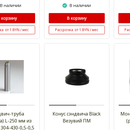
В наличии
В наличии
 корзину
В корзину
ка
от 1 BYN / мес
Рассрочка
от 1 BYN / мес
Ра
двич-труба
Конус сэндвича Black
Мон
а) L-250 мм из
Везувий ПМ
(
 304-430-0,5-0,5