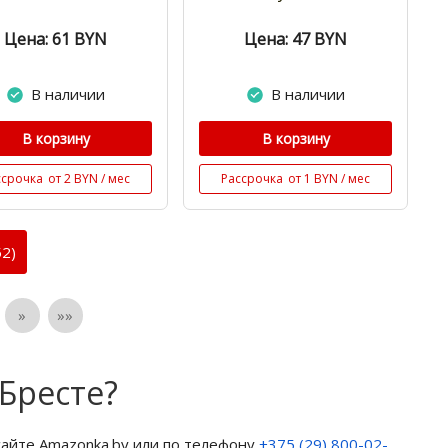
Цена: 61
BYN
Цена: 47
BYN
В наличии
В наличии
В корзину
В корзину
ссрочка
от 2 BYN / мес
Рассрочка
от 1 BYN / мес
2)
»
»»
Бресте?
айте Amazonka.by или по телефону
+375 (29) 800-02-