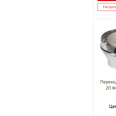
Рассроч
Перехо
2П Ф
Цен