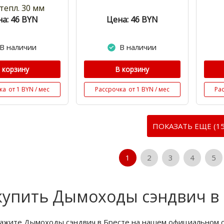
тепл. 30 мм
а: 46
BYN
Цена: 46
BYN
В наличии
В наличии
 корзину
В корзину
ка
от 1 BYN / мес
Рассрочка
от 1 BYN / мес
Ра
ПОКАЗАТЬ ЕЩЕ (15
1
2
3
4
5
купить Дымоходы сэндвич в 
кажите Дымоходы сэндвич в Бресте на нашем официальном с