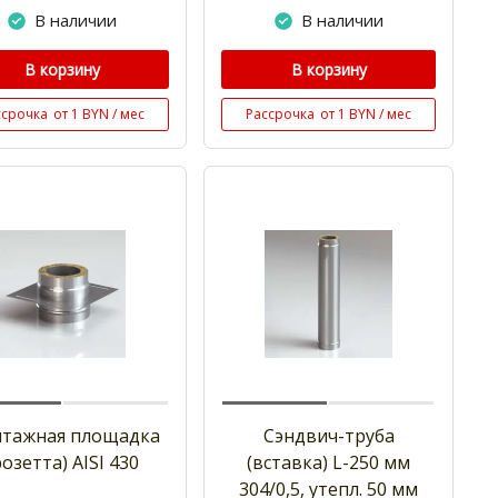
В наличии
В наличии
В корзину
В корзину
ссрочка
от 1 BYN / мес
Рассрочка
от 1 BYN / мес
тажная площадка
Сэндвич-труба
розетта) AISI 430
(вставка) L-250 мм
304/0,5, утепл. 50 мм