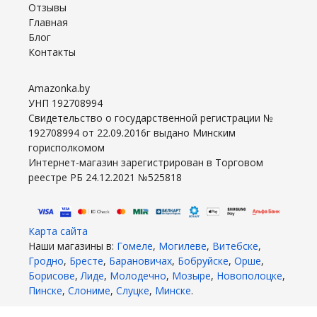
Отзывы
Главная
Блог
Контакты
Amazonka.by
УНП 192708994
Свидетельство о государственной регистрации №
192708994 от 22.09.2016г выдано Минским
горисполкомом
Интернет-магазин зарегистрирован в Торговом
реестре РБ 24.12.2021 №525818
Карта сайта
Наши магазины в:
Гомеле
,
Могилеве
,
Витебске
,
Гродно
,
Бресте
,
Барановичах
,
Бобруйске
,
Орше
,
Борисове
,
Лиде
,
Молодечно
,
Мозыре
,
Новополоцке
,
Пинске
,
Слониме
,
Слуцке
,
Минске
.