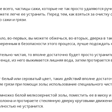
ее всего, частицы сажи, которые не так просто удаляются ру
жете легче ее устранить. Перед тем, как взяться за очистку
ю сажи и грязи.
тыло, во-первых, вы можете обжечься, во-вторых, дверка в т
ренным в безопасности этого процесса, лучше подождать н
ельно чистая, то вполне достаточно будет просто устранить
енце, из него выжимается лишняя вода, затем протирается 
т белый или сероватый цвет, таких действий вполне достаточ
е грязи при помощи золы; использование специального чист
емножко белой мелкозернистой золы, поместить ее в миску и
оволокна и протираете стеклянную дверку круговыми движени
полностью не устранится.