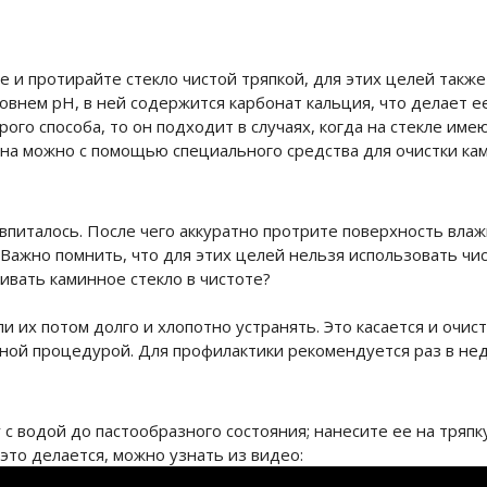
 и протирайте стекло чистой тряпкой, для этих целей также
овнем pH, в ней содержится карбонат кальция, что делает 
ого способа, то он подходит в случаях, когда на стекле име
тна можно с помощью специального средства для очистки ка
 впиталось. После чего аккуратно протрите поверхность вла
Важно помнить, что для этих целей нельзя использовать чис
ивать каминное стекло в чистоте?
 их потом долго и хлопотно устранять. Это касается и очист
рной процедурой. Для профилактики рекомендуется раз в не
с водой до пастообразного состояния; нанесите ее на тряпк
 это делается, можно узнать из видео: