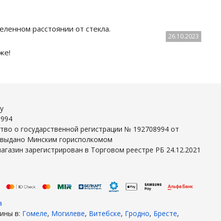
еленном расстоянии от стекла.
26.10.2023
же!
y
8994
тво о государственной регистрации № 192708994 от
г выдано Минским горисполкомом
агазин зарегистрирован в Торговом реестре РБ 24.12.2021
а
ины в:
Гомеле
,
Могилеве
,
Витебске
,
Гродно
,
Бресте
,