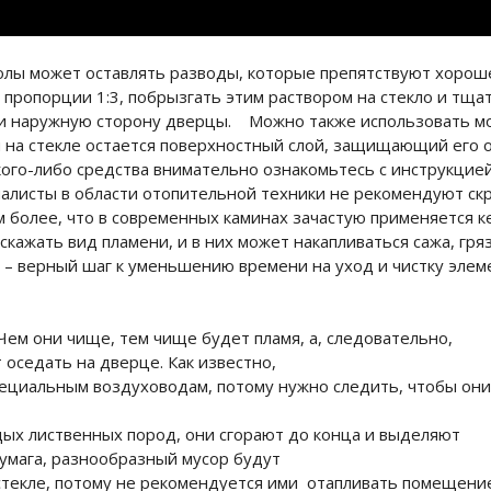
золы может оставлять разводы, которые препятствуют хорош
 пропорции 1:3, побрызгать этим раствором на стекло и тща
 и наружную сторону дверцы. Можно также использовать мо
ки на стекле остается поверхностный слой, защищающий его 
го-либо средства внимательно ознакомьтесь с инструкцией 
листы в области отопительной техники не рекомендуют скре
м более, что в современных каминах зачастую применяется 
кажать вид пламени, и в них может накапливаться сажа, гря
 – верный шаг к уменьшению времени на уход и чистку элем
Чем они чище, тем чище будет пламя, а, следовательно,
 оседать на дверце. Как известно,
специальным воздуховодам, потому нужно следить, чтобы он
дых лиственных пород, они сгорают до конца и выделяют
бумага, разнообразный мусор будут
стекле, потому не рекомендуется ими отапливать помещение