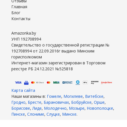
Отзывы
Главная
Блог
Контакты
Amazonka.by
УНП 192708994
Свидетельство о государственной регистрации №
192708994 от 22.09.2016г выдано Минским
горисполкомом
Интернет-магазин зарегистрирован в Торговом
реестре РБ 24.12.2021 №525818
Карта сайта
Наши магазины в:
Гомеле
,
Могилеве
,
Витебске
,
Гродно
,
Бресте
,
Барановичах
,
Бобруйске
,
Орше
,
Борисове
,
Лиде
,
Молодечно
,
Мозыре
,
Новополоцке
,
Пинске
,
Слониме
,
Слуцке
,
Минске
.