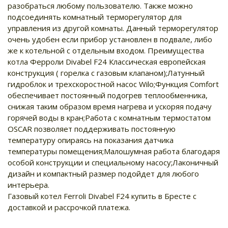
разобраться любому пользователю. Также можно
подсоединять комнатный терморегулятор для
управления из другой комнаты. Данный терморегулятор
очень удобен если прибор установлен в подвале, либо
же к котельной с отдельным входом. Преимущества
котла Ферроли Divabel F24 Классическая европейская
конструкция ( горелка с газовым клапаном);Латунный
гидроблок и трехскоростной насос Wilo;Функция Comfort
обеспечивает постоянный подогрев теплообменника,
снижая таким образом время нагрева и ускоряя подачу
горячей воды в кран;Работа с комнатным термостатом
OSCAR позволяет поддерживать постоянную
температуру опираясь на показания датчика
температуры помещения;Малошумная работа благодаря
особой конструкции и специальному насосу;Лаконичный
дизайн и компактный размер подойдет для любого
интерьера.
Газовый котел Ferroli Divabel F24 купить в Бресте с
доставкой и рассрочкой платежа.