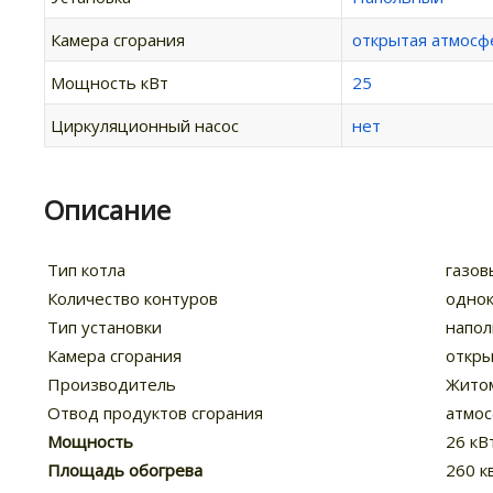
Камера сгорания
открытая атмосф
Мощность кВт
25
Циркуляционный насос
нет
Описание
Тип котла
газов
Количество контуров
одно
Тип установки
напо
Камера сгорания
откры
Производитель
Жито
Отвод продуктов сгорания
атмо
Мощность
26 кВ
Площадь обогрева
260 кв