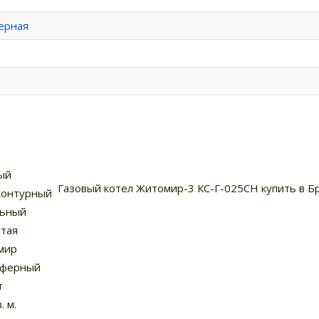
ерная
ый
Газовый котел Житомир-3 КС-Г-025СН купить в Бр
контурный
льный
тая
мир
сферный
т
. м.