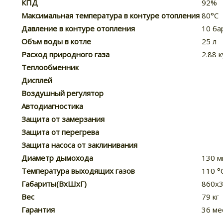
КПД
92%
Максимальная температура в контуре отопления
80°C
Давление в контуре отопления
10 ба
Объм воды в котле
25 л
Расход природного газа
2.88 к
Теплообменник
Дисплей
Воздушный регулятор
Автодиагностика
Защита от замерзания
Защита от перегрева
Защита насоса от заклинивания
Диаметр дымохода
130 м
Температура выходящих газов
110 °
Габариты(ВхШхГ)
860х
Вес
79 кг
Гарантия
36 ме