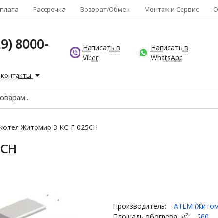
плата
Рассрочка
Возврат/Обмен
Монтаж и Сервис
О
9) 8000-
Написать в
Написать в
Viber
WhatsApp
 контакты
котел Житомир-3 КС-Г-025СН
5СН
Производитель:
АТЕМ (Житом
Площадь обогрева, м²:
260