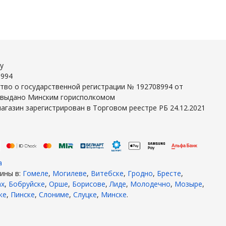
y
8994
тво о государственной регистрации № 192708994 от
г выдано Минским горисполкомом
агазин зарегистрирован в Торговом реестре РБ 24.12.2021
а
ины в:
Гомеле
,
Могилеве
,
Витебске
,
Гродно
,
Бресте
,
ах
,
Бобруйске
,
Орше
,
Борисове
,
Лиде
,
Молодечно
,
Мозыре
,
ке
,
Пинске
,
Слониме
,
Слуцке
,
Минске
.