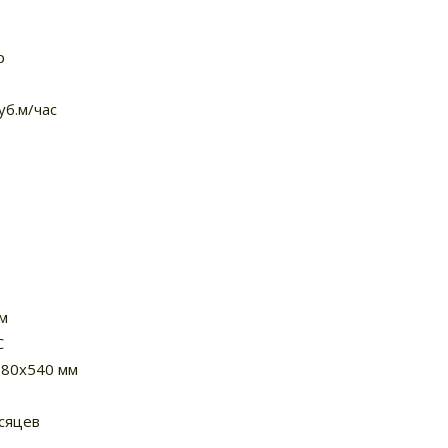
р
уб.м/час
м
С
380х540 мм
сяцев