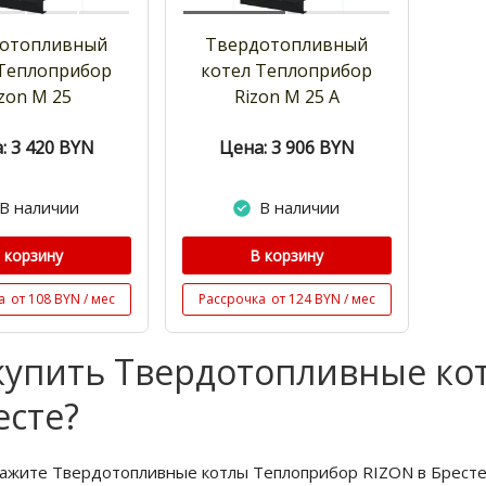
отопливный
Твердотопливный
 Теплоприбор
котел Теплоприбор
zon M 25
Rizon M 25 A
: 3 420
BYN
Цена: 3 906
BYN
В наличии
В наличии
 корзину
В корзину
а
от 108 BYN / мес
Рассрочка
от 124 BYN / мес
купить Твердотопливные ко
есте?
кажите Твердотопливные котлы Теплоприбор RIZON в Бресте