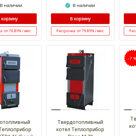
В наличии
В наличии
 корзину
В корзину
ка
от 76 BYN / мес
Рассрочка
от 79 BYN / мес
Рас
-7 
Т
отопливный
Твердотопливный
ко
 Теплоприбор
котел Теплоприбор