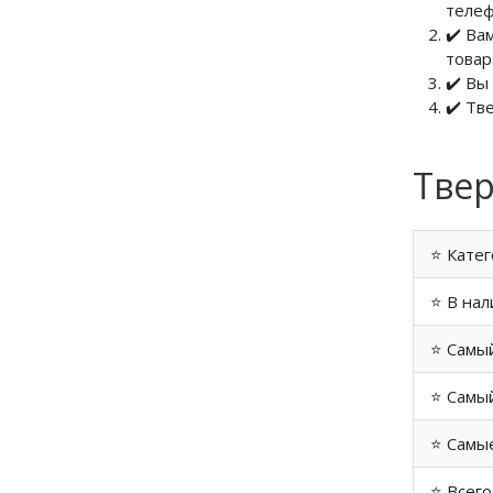
теле
✔️ Ва
товар
✔️ Вы
✔️ Тв
Твер
⭐ Катег
⭐ В нал
⭐ Самы
⭐ Самый
⭐ Самые
⭐ Всего