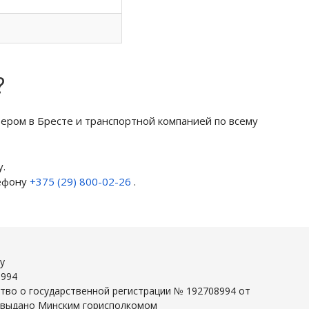
?
ром в Бресте и транспортной компанией по всему
.
лефону
+375 (29) 800-02-26
.
y
8994
тво о государственной регистрации № 192708994 от
г выдано Минским горисполкомом