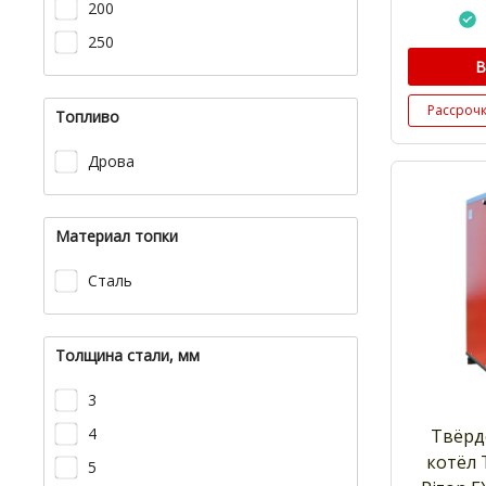
200
250
В
Рассроч
Топливо
Дрова
Материал топки
Сталь
Толщина стали, мм
3
4
Твёрд
котёл
5