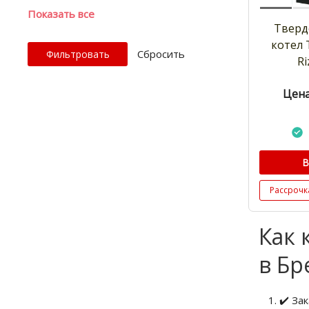
Показать все
Тверд
котел
Cбросить
Ri
Цена
В
Рассрочк
Как 
в Бр
✔️ За