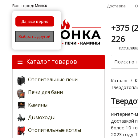
Ваш город:
Минск
Доставка
О
Да, все верно
+375 (2
226
Выбрать другой
все наши
Каталог товаров
Отопительные печи
Каталог
/
К
Твердотопл
Печи для бани
Твердо
Камины
Интернет-м
Дымоходы
доставкой п
более 10 то
Отопительные котлы
2023 году 