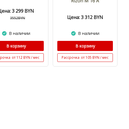
Rizon M 16 A
Цена: 3 299
BYN
Цена: 3 312
BYN
3552BYN
В наличии
В наличии
В корзину
В корзину
срочка
от 112 BYN / мес
Рассрочка
от 105 BYN / мес