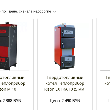
цене, сначала недорогие
 по:
отопливный
Твёрдотопливный
Т
 Теплоприбор
котёл Теплоприбор
ко
zon M 10
Rizon EXTRA 10 (5 мм)
: 2 388
BYN
Цена: 2 490
BYN