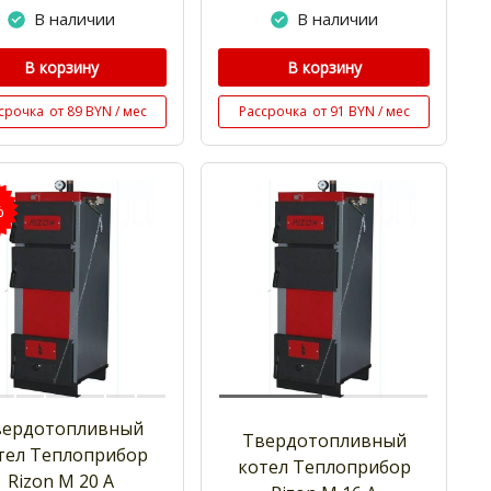
В наличии
В наличии
В корзину
В корзину
срочка
от 89 BYN / мес
Рассрочка
от 91 BYN / мес
%
вердотопливный
Твердотопливный
тел Теплоприбор
котел Теплоприбор
Rizon M 20 A