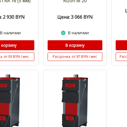
XTRA 16 (5 мм)
Rizon M 20
: 2 930
BYN
Цена: 3 066
BYN
В наличии
В наличии
 корзину
В корзину
ка
от 93 BYN / мес
Рассрочка
от 97 BYN / мес
Рас