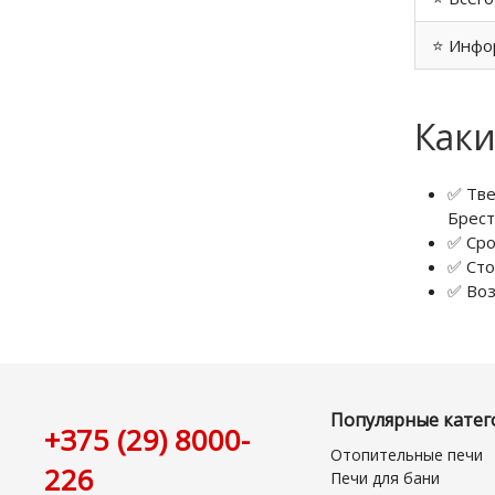
⭐ Инфо
Каки
✅ Тве
Брест
✅ Сро
✅ Сто
✅ Воз
Популярные катег
+375 (29) 8000-
Отопительные печи
226
Печи для бани