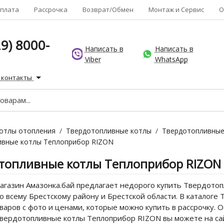
плата
Рассрочка
Возврат/Обмен
Монтаж и Сервис
О
9) 8000-
Написать в
Написать в
Viber
WhatsApp
 контакты
отлы отопления
/
Твердотопливные котлы
/
Твердотопливные
ивные котлы Теплоприбор RIZON
топливные котлы Теплоприбор RIZON
агазин Амазонка.бай предлагает недорого купить Твердотоп
о всему Брестскому району и Брестской области. В каталог
варов с фото и ценами, которые можно купить в рассрочку.
Твердотопливные котлы Теплоприбор RIZON вы можете на са