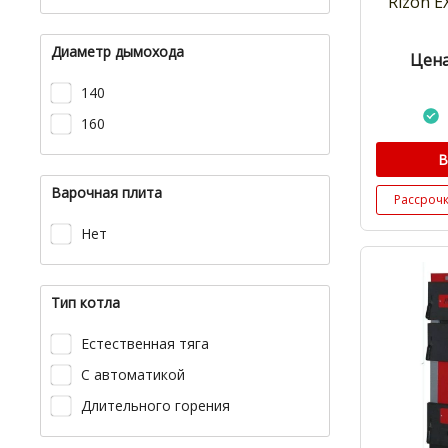
Rizon E
Диаметр дымохода
Цена
140
160
В
Варочная плита
Рассроч
Нет
Тип котла
Естественная тяга
С автоматикой
Длительного горения