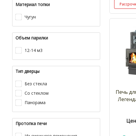
Материал топки
Рассроч
Чугун
Объем парилки
12-14 м3
Тип дверцы
Без стекла
Печь дл
Со стеклом
Легенд
Панорама
Цен
Протопка печи
Из смежного помещения