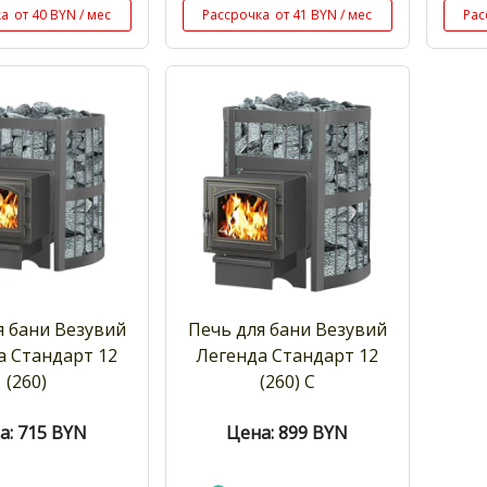
ка
от 40 BYN / мес
Рассрочка
от 41 BYN / мес
Рас
я бани Везувий
Печь для бани Везувий
а Стандарт 12
Легенда Стандарт 12
(260)
(260) С
а: 715
BYN
Цена: 899
BYN