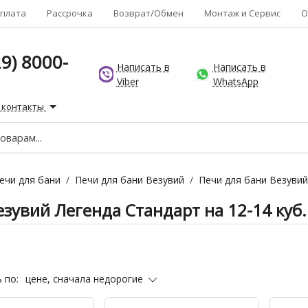
плата
Рассрочка
Возврат/Обмен
Монтаж и Сервис
О
9) 8000-
Написать в
Написать в
Viber
WhatsApp
 контакты
ечи для бани
/
Печи для бани Везувий
/
Печи для бани Везувий
зувий Легенда Стандарт на 12-14 куб.
цене, сначала недорогие
 по: